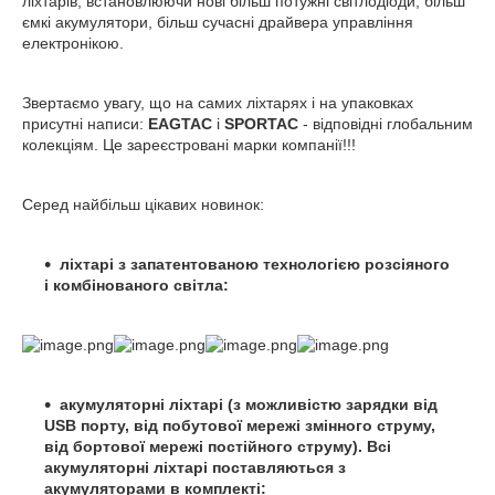
ліхтарів, встановлюючи нові більш потужні світлодіоди, більш
ємкі акумулятори, більш сучасні драйвера управління
електронікою.
Звертаємо увагу, що на самих ліхтарях і на упаковках
присутні написи:
EAGTAC
і
SPORTAC
- відповідні глобальним
колекціям. Це зареєстровані марки компанії!!!
Серед найбільш цікавих новинок:
ліхтарі з запатентованою технологією розсіяного
і комбінованого світла:
акумуляторні ліхтарі (з можливістю зарядки від
USB порту, від побутової мережі змінного струму,
від бортової мережі постійного струму). Всі
акумуляторні ліхтарі поставляються з
акумуляторами в комплекті: