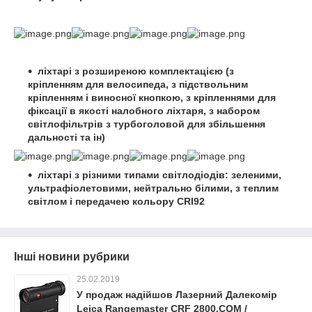
ліхтарі з розширеною комплектацією (з
кріпленням для велосипеда, з підствольним
кріпленням і виносної кнопкою, з кріпленнями для
фіксації в якості налобного ліхтаря, з набором
світлофільтрів з турбоголовой для збільшення
дальності та ін)
ліхтарі з різними типами світлодіодів: зеленими,
ультрафіолетовими, нейтрально білими, з теплим
світлом і передачею кольору CRI92
Інші новини рубрики
25.02.2019
У продаж надійшов Лазерний Далекомір
Leica Rangemaster CRF 2800.COM /