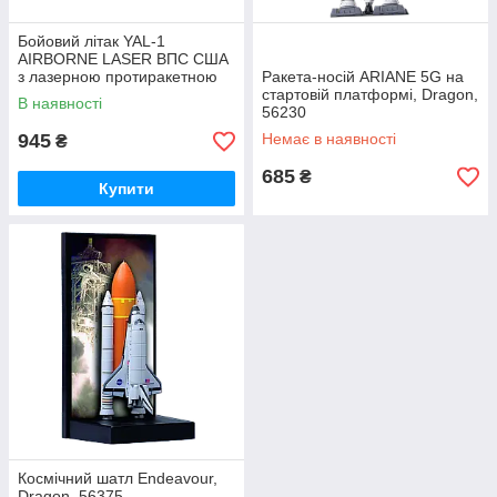
Бойовий літак YAL-1
AIRBORNE LASER ВПС США
з лазерною протиракетною
Ракета-носій ARIANE 5G на
системою, Dragon, 56346
стартовій платформі, Dragon,
В наявності
56230
945
Немає в наявності
₴
685
₴
Купити
Космічний шатл Endeavour,
Dragon, 56375