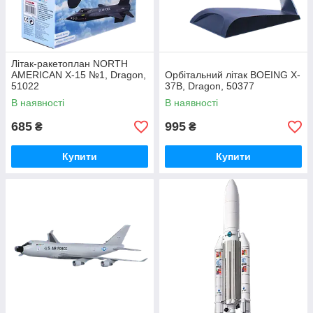
Літак-ракетоплан NORTH
AMERICAN X-15 №1, Dragon,
Орбітальний літак BOEING X-
51022
37B, Dragon, 50377
В наявності
В наявності
685
995
₴
₴
Купити
Купити