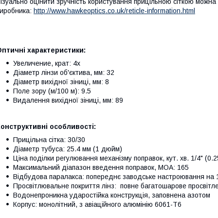
ізуально оцінити зручність користування прицільною сіткою можна 
иробника:
http://www.hawkeoptics.co.uk/reticle-information.html
птичні характеристики:
Увеличение, крат: 4x
Діаметр лінзи об'єктива, мм: 32
Діаметр вихідної зіниці, мм: 8
Поле зору (м/100 м): 9.5
Видалення вихідної зіниці, мм: 89
онструктивні особливості:
Прицільна сітка: 30/30
Діаметр тубуса: 25.4 мм (1 дюйм)
Ціна поділки регулювання механізму поправок, кут. хв. 1/4" (
Максимальний діапазон введення поправок, МОА: 165
Відбудова паралакса: попереднє заводське настроювання на 
Просвітлювальне покриття лінз: повне багатошарове просвітленн
Водонепроникна ударостійка конструкція, заповнена азотом
Корпус: монолітний, з авіаційного алюмінію 6061-T6