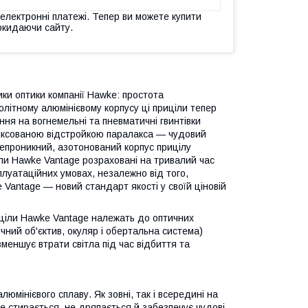
 електронні платежі. Тепер ви можете купити
окидаючи сайту.
ики оптики компанії Hawke: простота
олітному алюмінієвому корпусу ці приціли тепер
ня на вогнемельні та пневматичні гвинтівки
 фіксованою відстройкою паралакса — чудовий
непроникний, азотонований корпус прицілу
ли Hawke Vantage розраховані на тривалий час
плуатаційних умовах, незалежно від того,
Vantage — новий стандарт якості у своїй ціновій
иціли Hawke Vantage належать до оптичних
ичний об'єктив, окуляр і обертальна система)
меншує втрати світла під час відбиття та
люмінієвого сплаву. Як зовні, так і всередині на
 стирається, не дряпається й забезпечує чудові