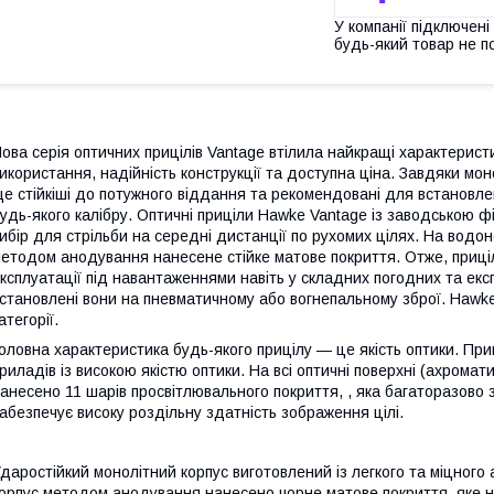
У компанії підключені
будь-який товар не п
ова серія оптичних прицілів Vantage втілила найкращі характерист
икористання, надійність конструкції та доступна ціна. Завдяки мон
е стійкіші до потужного віддання та рекомендовані для встановлен
удь-якого калібру. Оптичні приціли Hawke Vantage із заводською
ибір для стрільби на середні дистанції по рухомих цілях. На водо
етодом анодування нанесене стійке матове покриття. Отже, приці
ксплуатації під навантаженнями навіть у складних погодних та екс
становлені вони на пневматичному або вогнепальному зброї. Hawke 
атегорії.
оловна характеристика будь-якого прицілу — це якість оптики. Пр
риладів із високою якістю оптики. На всі оптичні поверхні (ахромат
анесено 11 шарів просвітлювального покриття, , яка багаторазово з
абезпечує високу роздільну здатність зображення цілі.
даростійкий монолітний корпус виготовлений із легкого та міцного а
орпус методом анодування нанесено чорне матове покриття, яке не