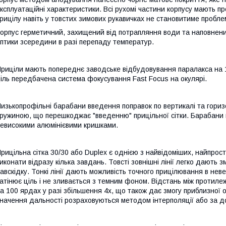
ксплуатаційні характеристики. Всі рухомі частини корпусу мають 
рицілу навіть у товстих зимових рукавичках не становитиме пробле
орпус герметичний, захищений від потрапляння води та наповнени
птики зсередини в разі перепаду температур.
риціли мають попереднє заводське відбудовування паралакса на 1
іль передбачена система фокусування Fast Focus на окулярі.
изькопрофільні барабани введення поправок по вертикалі та гори
ружиною, що перешкоджає "введенню" прицільної сітки. Барабани м
евисокими алюмінієвими кришками.
рицільна сітка 30/30 або Duplex є однією з найвідоміших, найпрос
иконати відразу кілька завдань. Товсті зовнішні лінії легко дають зм
авскідку. Тонкі лінії дають можливість точного прицілювання в нев
атінює ціль і не зливається з темним фоном. Відстань між протиле
а 100 ярдах у разі збільшення 4х, що також дає змогу приблизної о
начення дальності розраховуються методом інтерполяції або за 