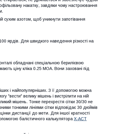
профільовану накатку, завдяки чому настроювання
м.
й сухим азотом, щоб уникнути запотівання
00 ярдів. Для швидкого наведення різкості на
зонталі обладнані спеціальною берилієвою
ають ціну кліка 0.25 МОА. Вони заховані під
тіших і найпопулярніших. З її допомогою можна
огу "вести" велику мішень і вистрілити на ній
еликий мішень. Тонке перехрестя сітки 30/30 не
жними тонкими лініями сітки відповідає 30 дюймів
цінки дистанції до мети. Для іншої кратності
допомогою балістичного калькулятора
X-ACT