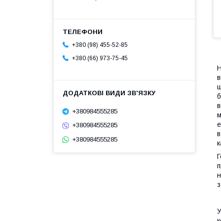
+380 (98) 455-52-85
+380 (66) 973-75-45
Н
в
щ
б
в
+380984555285
м
е
+380984555285
в
+380984555285
к
Г
п
н
з
У
к