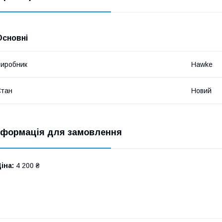
Основні
иробник
Hawke
Стан
Новий
нформація для замовлення
іна:
4 200 ₴