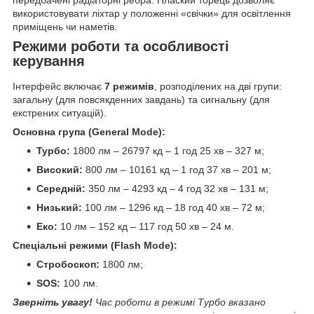
передбачені радіаторні ребра. Плаский торець дозволяє
використовувати ліхтар у положенні «свічки» для освітлення
приміщень чи наметів.
Режими роботи та особливості
керування
Інтерфейс включає
7 режимів
, розподілених на дві групи:
загальну (для повсякденних завдань) та сигнальну (для
екстрених ситуацій).
Основна група (General Mode):
Турбо:
1800 лм – 26797 кд – 1 год 25 хв – 327 м;
Високий:
800 лм – 10161 кд – 1 год 37 хв – 201 м;
Середній:
350 лм – 4293 кд – 4 год 32 хв – 131 м;
Низький:
100 лм – 1296 кд – 18 год 40 хв – 72 м;
Еко:
10 лм – 152 кд – 117 год 50 хв – 24 м.
Спеціальні режими (Flash Mode):
Стробоскоп:
1800 лм;
SOS:
100 лм.
Зверніть увагу!
Час роботи в режимі Турбо вказано