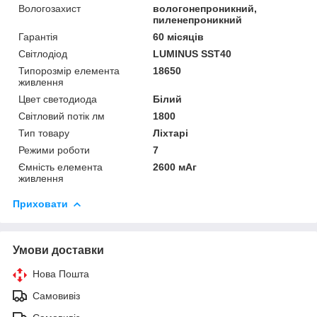
Вологозахист
вологонепроникний,
пиленепроникний
Гарантія
60 місяців
Світлодіод
LUMINUS SST40
Типорозмір елемента
18650
живлення
Цвет светодиода
Білий
Світловий потік лм
1800
Тип товару
Ліхтарі
Режими роботи
7
Ємність елемента
2600 мАг
живлення
Приховати
Умови доставки
Нова Пошта
Самовивіз