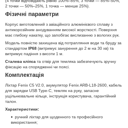
(4 точки відповідають рівню 100%–85%, 3 точки — 85%–50%,
2 точки — 50%–25%, 1 точка — менше 25%).
Фізичні параметри
Корпус виготовлений з авіаційного алюмінієвого сплаву з
антикорозійним анодуванням високої жорсткості. Поверхня
має глибоку накатку, що запобігає вислизанню з вологих рук.
Модель повністю захищена від потрапляння води та бруду за
стандартом
IP68
(витримує занурення до 2 м на 30 хв) та
витримує падіння з висоти 1 м.
Сталева кліпса
та отвір для темляка забезпечують зручну
фіксацію на спорядженні чи поясі.
Комплектація
Ліхтар Fenix C5 V2.0, акумулятор Fenix ARB-L18-2600, кабель
для зарядки USB Type-C, темляк на руку, запасне
ущільнювальне кільце, інструкція користувача, гарантійний
талон.
Характеристики:
ручний ліхтар для щоденного та професійного
використання;