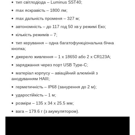
тип світлодіода – Luminus SST40;
max яскравість – 1800 лм;
max дальність променя – 327 м;
автономність – до 117 год 50 хв у режимі Еко;
кількість режимів – 7;
тип керування – одна багатофункціональна бічна
кнопка;
джерело живлення – 1 х 18650 або 2 х CR123A;
заряджання через порт USB Type-C;
матеріал корпусу – авіаційний алюміній з
анодуванням HAIII;
герметичність – IP68 (занурення до 2 м);
ударостійкість – 1 м;
розміри – 135 х 34 х 25.5 мм;
вага – 179.6 г (з акумулятором).