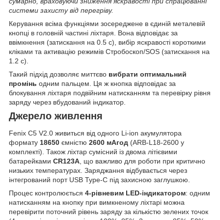
сумарно, враховуючи зниження яскравості при спрацюванні
системи захисту від перегріву.
Керування всіма функціями зосереджене в єдиній металевій
кнопці в головній частині ліхтаря. Вона відповідає за
ввімкнення (затискання на 0.5 с), вибір яскравості короткими
кліками та активацію режимів Стробоскоп/SOS (затискання на
1.2 с).
Такий підхід дозволяє миттєво
вибрати оптимальний
промінь
одним пальцем. Ця ж кнопка відповідає за
блокування ліхтаря подвійним натисканням та перевірку рівня
заряду через вбудований індикатор.
Джерело живлення
Fenix C5 V2.0 живиться від одного Li-ion акумулятора
формату
18650
ємністю
2600 мАгод
(ARB-L18-2600 у
комплекті). Також ліхтар сумісний із двома літієвими
батарейками
CR123A
, що важливо для роботи при критично
низьких температурах. Заряджання відбувається через
інтегрований порт USB Type-C під захисною заглушкою.
Процес контролюється
4-рівневим LED-індикатором
: одним
натисканням на кнопку при вимкненому ліхтарі можна
перевірити поточний рівень заряду за кількістю зелених точок