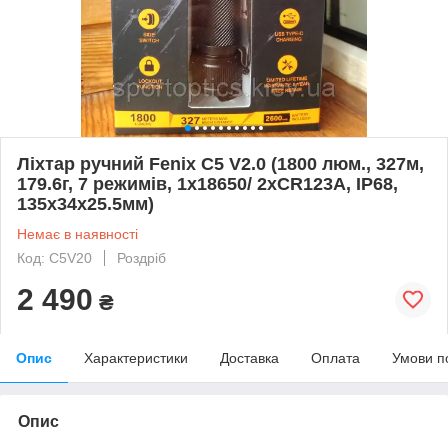
Ліхтар ручний Fenix C5 V2.0 (1800 люм., 327м,
179.6г, 7 режимів, 1х18650/ 2хCR123A, ІР68,
135х34х25.5мм)
Немає в наявності
Код: C5V20
Роздріб
2 490
₴
Опис
Характеристики
Доставка
Оплата
Умови п
Опис