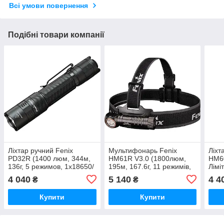
Всі умови повернення
Подібні товари компанії
Ліхтар ручний Fenix
Мультифонарь Fenix
Ліхт
PD32R (1400 люм, 344м,
HM61R V3.0 (1800люм,
HM6
136г, 5 режимов, 1х18650/
195м, 167.6г, 11 режимів,
Лімі
2хCR123A, IP68,
1х18650/ 2хCR123A, ІР68,
(130
4 040
5 140
4 4
₴
₴
135х26.5х23.6мм)
105.4х38х50.95мм)
режи
2хCR
Купити
Купити
85х