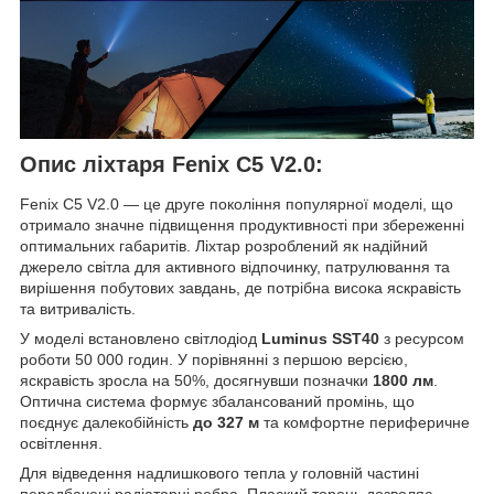
Опис ліхтаря Fenix C5 V2.0:
Fenix C5 V2.0 — це друге покоління популярної моделі, що
отримало значне підвищення продуктивності при збереженні
оптимальних габаритів. Ліхтар розроблений як надійний
джерело світла для активного відпочинку, патрулювання та
вирішення побутових завдань, де потрібна висока яскравість
та витривалість.
У моделі встановлено світлодіод
Luminus SST40
з ресурсом
роботи 50 000 годин. У порівнянні з першою версією,
яскравість зросла на 50%, досягнувши позначки
1800 лм
.
Оптична система формує збалансований промінь, що
поєднує далекобійність
до 327 м
та комфортне периферичне
освітлення.
Для відведення надлишкового тепла у головній частині