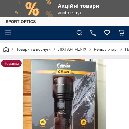
SPORT OPTICS
Товари та послуги
ЛІХТАРІ FENIX
Fenix ліхтарі
По
Новинка