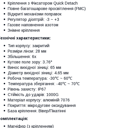
Кріплення з Фіксатором Quick Detach
Повне багатошарове просвітлення (FMC)
Відкриті механізми поправок
Регулятор діоптрій: -3 ~ +3
Газове наповнення азотом
Знімне кріплення
ехнічні характеристики:
Тип корпусу: закритий
Розміри лінзи: 28 мм
Збільшення: 6х
Кутове поле зору: 3.76°
Винос вихідної зіниці: 65 мм
Діаметр вихідної зіниці: 4.65 мм
Робоча температура: -30℃ ~ 60℃
Температура зберігання: -40℃ ~ 70℃
Рівень захисту: IP67
Стійкість до ударів: 1000G
Матеріал корпусу: алюміній 7076
Покриття: мікродугове оксидування
База кріплення: Вівер/Пікатінні
Комплектація:
Магніфер (з кріпленням)