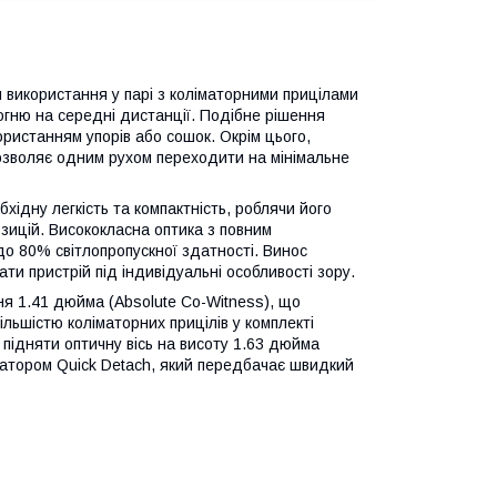
 використання у парі з коліматорними прицілами
вогню на середні дистанції. Подібне рішення
ористанням упорів або сошок. Окрім цього,
дозволяє одним рухом переходити на мінімальне
бхідну легкість та компактність, роблячи його
зицій. Висококласна оптика з повним
о 80% світлопропускної здатності. Винос
ати пристрій під індивідуальні особливості зору.
ння 1.41 дюйма (Absolute Co-Witness), що
ільшістю коліматорних прицілів у комплекті
підняти оптичну вісь на висоту 1.63 дюйма
сатором Quick Detach, який передбачає швидкий