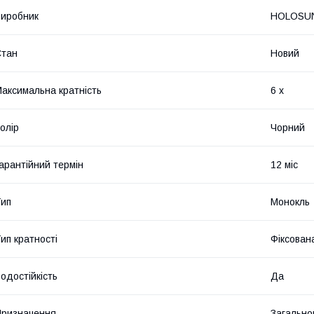
иробник
HOLOSU
Стан
Новий
аксимальна кратність
6 х
олір
Чорний
арантійний термін
12 міс
ип
Монокль
ип кратності
Фіксован
одостійкість
Да
ризначення
Загально