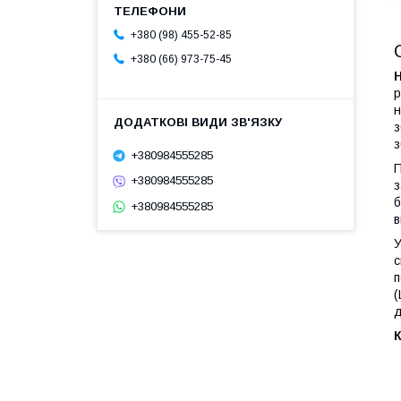
+380 (98) 455-52-85
+380 (66) 973-75-45
р
н
з
з
+380984555285
П
+380984555285
з
б
+380984555285
в
У
с
п
(
д
К