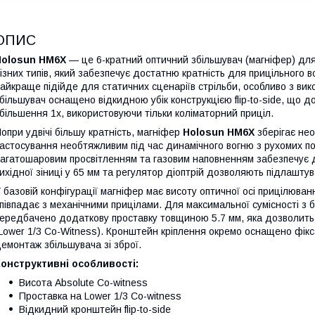
ОПИС
Holosun HM6X
— це 6-кратний оптичний збільшувач (магніфер) для
ізних типів, який забезпечує достатню кратність для прицільного 
айкраще підійде для статичних сценаріїв стрільби, особливо з вик
більшувач оснащено відкидною убік конструкцією flip-to-side, що 
більшення 1x, використовуючи тільки коліматорний приціл.
опри удвічі більшу кратність, магніфер
Holosun HM6X
зберігає нео
астосування необтяжливим під час динамічного вогню з рухомих по
агатошаровим просвітленням та газовим наповненням забезпечує д
ихідної зіниці у 65 мм та регулятор діоптрій дозволяють підлаштув
 базовій конфігурації магніфер має висоту оптичної осі прицілюва
півпадає з механічними прицілами. Для максимальної сумісності з б
ередбачено додаткову проставку товщиною 5.7 мм, яка дозволить 
Lower 1/3 Co-Witness). Кронштейн кріплення окремо оснащено фік
емонтаж збільшувача зі зброї.
онструктивні особливості:
Висота Absolute Co-witness
Проставка на Lower 1/3 Co-witness
Відкидний кронштейн flip-to-side