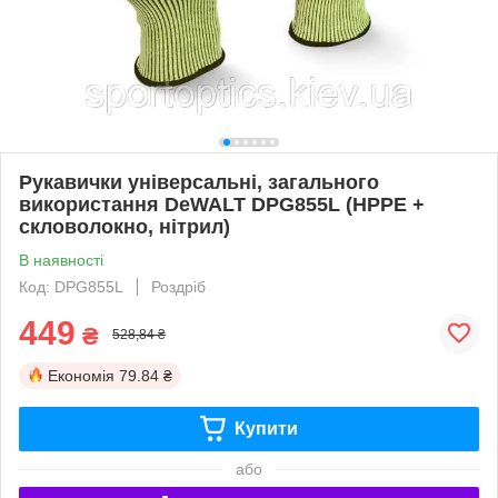
Рукавички універсальні, загального
використання DeWALT DPG855L (HPPE +
скловолокно, нітрил)
В наявності
Код: DPG855L
Роздріб
449
₴
528,84 ₴
Економія
79.84 ₴
Купити
або