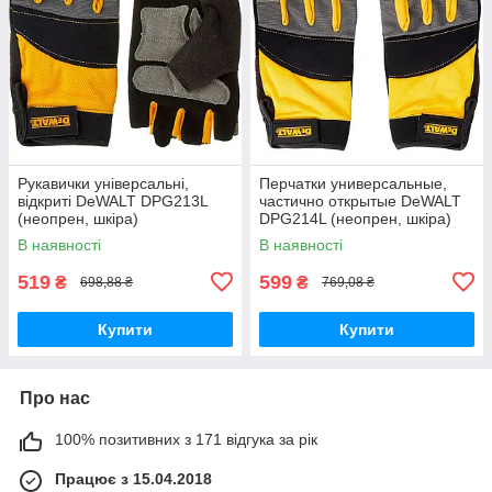
Рукавички універсальні,
Перчатки универсальные,
відкриті DeWALT DPG213L
частично открытые DeWALT
(неопрен, шкіра)
DPG214L (неопрен, шкіра)
В наявності
В наявності
519
599
₴
₴
698,88 ₴
769,08 ₴
Купити
Купити
Про нас
100% позитивних з 171 відгука за рік
Працює з 15.04.2018