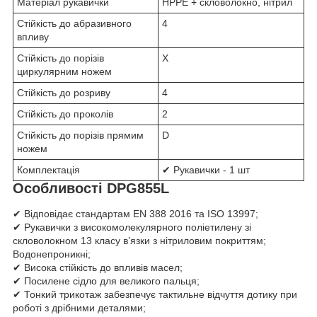
Матеріал рукавички
HPPE + скловолокно, нітрил
Стійкість до абразивного
4
впливу
Стійкість до порізів
X
циркулярним ножем
Стійкість до розриву
4
Стійкість до проколів
2
Стійкість до порізів прямим
D
ножем
Комплектація
✔ Рукавички - 1 шт
Особливості DPG855L
✔ Відповідає стандартам EN 388 2016 та ISO 13997;
✔ Рукавички з високомолекулярного поліетилену зі
скловолокном 13 класу в’язки з нітриловим покриттям;
Водонепроникні;
✔ Висока стійкість до впливів масел;
✔ Посилене сідло для великого пальця;
✔ Тонкий трикотаж забезпечує тактильне відчуття дотику при
роботі з дрібними деталями;