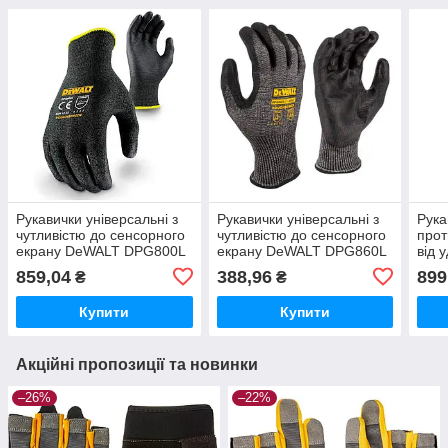
Рукавички універсальні з
Рукавички універсальні з
Рука
чутливістю до сенсорного
чутливістю до сенсорного
прот
екрану DeWALT DPG800L
екрану DeWALT DPG860L
від 
(HPPE, NBR гума)
(нейлон HPPE +
DPG
859,04
388,96
899
₴
₴
скловолокно, поліуретан)
Купити
Купити
Акційні пропозиції та новинки
–26%
–22%