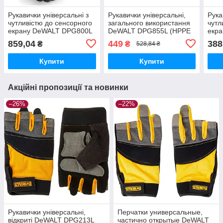
Рукавички універсальні з
Рукавички універсальні,
Рука
чутливістю до сенсорного
загального використання
чутл
екрану DeWALT DPG800L
DeWALT DPG855L (HPPE
екр
(HPPE, NBR гума)
+ скловолокно, нітрил)
(ней
859,04
449
388
₴
₴
528,84 ₴
скло
Купити
Купити
Акційні пропозиції та новинки
–26%
–22%
Рукавички універсальні,
Перчатки универсальные,
відкриті DeWALT DPG213L
частично открытые DeWALT