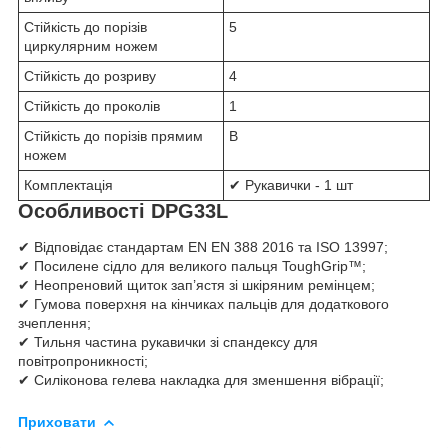
Стійкість до порізів
5
циркулярним ножем
Стійкість до розриву
4
Стійкість до проколів
1
Стійкість до порізів прямим
В
ножем
Комплектація
✔ Рукавички - 1 шт
Особливості DPG33L
✔ Відповідає стандартам EN EN 388 2016 та ISO 13997;
✔ Посилене сідло для великого пальця ToughGrip™;
✔ Неопреновий щиток зап’ястя зі шкіряним ремінцем;
✔ Гумова поверхня на кінчиках пальців для додаткового
зчеплення;
✔ Тильня частина рукавички зі спандексу для
повітропроникності;
✔ Силіконова гелева накладка для зменшення вібрації;
Приховати