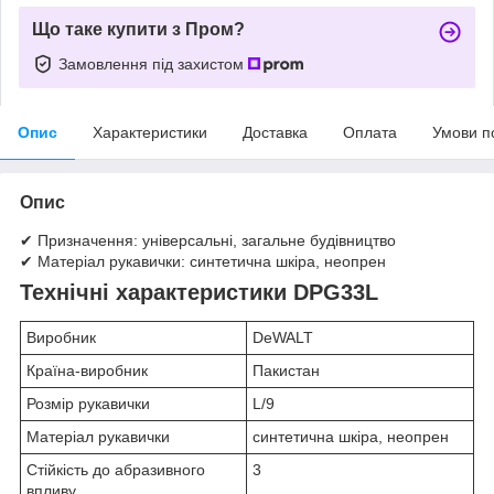
Що таке купити з Пром?
Замовлення під захистом
Опис
Характеристики
Доставка
Оплата
Умови п
Опис
✔ Призначення: універсальні, загальне будівництво
✔ Матеріал рукавички: синтетична шкіра, неопрен
Технічні характеристики DPG33L
Виробник
DeWALT
Країна-виробник
Пакистан
Розмір рукавички
L/9
Матеріал рукавички
синтетична шкіра, неопрен
Стійкість до абразивного
3
впливу