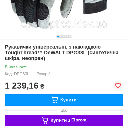
Рукавички універсальні, з накладкою
ToughThread™ DeWALT DPG33L (синтетична
шкіра, неопрен)
В наявності
Код: DPG33L
Роздріб
1 239,16
₴
Купити
або
Купити з