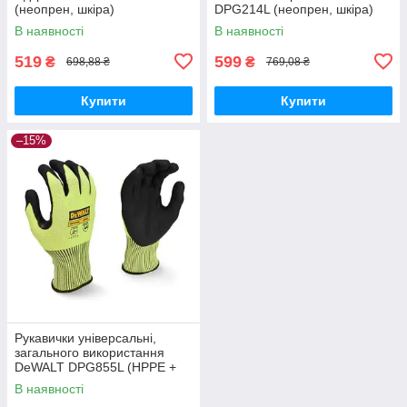
(неопрен, шкіра)
DPG214L (неопрен, шкіра)
В наявності
В наявності
519
599
₴
₴
698,88 ₴
769,08 ₴
Купити
Купити
–15%
Рукавички універсальні,
загального використання
DeWALT DPG855L (HPPE +
скловолокно, нітрил)
В наявності