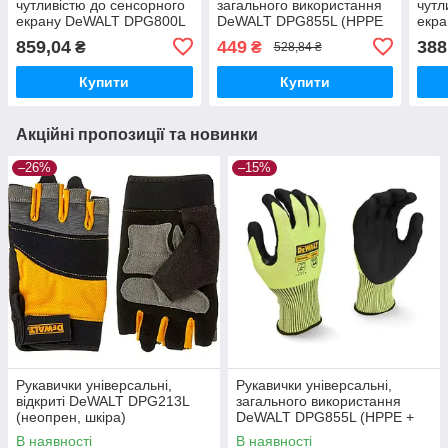
чутливістю до сенсорного
загального використання
чутл
екрану DeWALT DPG800L
DeWALT DPG855L (HPPE
екр
(HPPE, NBR гума)
+ скловолокно, нітрил)
(ней
859,04
449
388
₴
₴
528,84 ₴
скло
Купити
Купити
Акційні пропозиції та новинки
–26%
–15%
Рукавички універсальні,
Рукавички універсальні,
відкриті DeWALT DPG213L
загального використання
(неопрен, шкіра)
DeWALT DPG855L (HPPE +
скловолокно, нітрил)
В наявності
В наявності