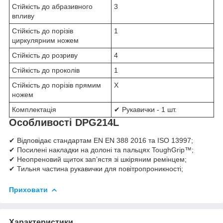
Стійкість до абразивного
3
впливу
Стійкість до порізів
1
циркулярним ножем
Стійкість до розриву
4
Стійкість до проколів
1
Стійкість до порізів прямим
Х
ножем
Комплектація
✔ Рукавички - 1 шт.
Особливості DPG214L
✔ Відповідає стандартам EN EN 388 2016 та ISO 13997;
✔ Посилені накладки на долоні та пальцях ToughGrip™;
✔ Неопреновий щиток зап’ястя зі шкіряним ремінцем;
✔ Тильня частина рукавички для повітропроникності;
Приховати
Характеристики