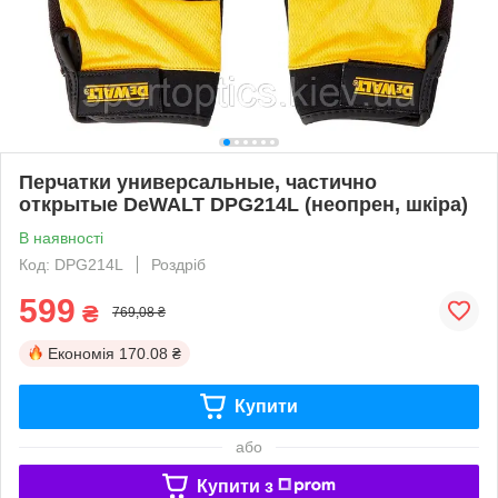
Перчатки универсальные, частично
открытые DeWALT DPG214L (неопрен, шкіра)
В наявності
Код: DPG214L
Роздріб
599
₴
769,08 ₴
Економія
170.08 ₴
Купити
або
Купити з