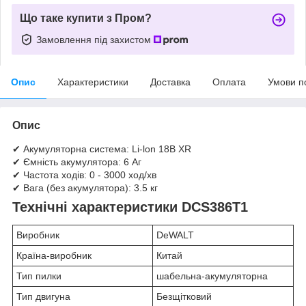
Що таке купити з Пром?
Замовлення під захистом
Опис
Характеристики
Доставка
Оплата
Умови п
Опис
✔ Акумуляторна система: Li-lon 18В XR
✔ Ємність акумулятора: 6 Аг
✔ Частота ходів: 0 - 3000 ход/хв
✔ Вага (без акумулятора): 3.5 кг
Технічні характеристики DCS386T1
Виробник
DeWALT
Країна-виробник
Китай
Тип пилки
шабельна-акумуляторна
Тип двигуна
Безщітковий