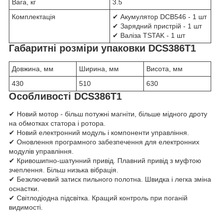
Вага, кг
3.5
Комплектація
✔ Акумулятор DCB546 - 1 шт
✔ Зарядний пристрій - 1 шт
✔ Валіза TSTAK - 1 шт
Габаритні розміри упаковки DCS386T1
Довжина, мм
Ширина, мм
Висота, мм
430
510
630
Особливості DCS386T1
✔ Новий мотор - більш потужні магніти, більше мідного дроту
на обмотках статора і ротора.
✔ Новий електронний модуль і компоненти управління.
✔ Оновлення програмного забезпечення для електронних
модулів управління.
✔ Кривошипно-шатунний привід. Плавний привід з муфтою
зчеплення. Більш низька вібрація.
✔ Безключевий затиск пильного полотна. Швидка і легка зміна
оснастки.
✔ Світлодіодна підсвітка. Кращий контроль при поганій
видимості.