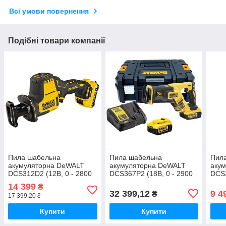
Всі умови повернення
Подібні товари компанії
Пила шабельна
Пила шабельна
Пил
акумуляторна DeWALT
акумуляторна DeWALT
аку
DCS312D2 (12В, 0 - 2800
DCS367P2 (18В, 0 - 2900
DCS3
хід/хв, 1.38кг, ЗП + АКБ 2
ход/хв, 2.27кг, ЗП + АКБ 5
ход/
14 399
₴
Аг -2шт)
Аг -2шт)
32 399,12
9 4
₴
17 399,20 ₴
Купити
Купити