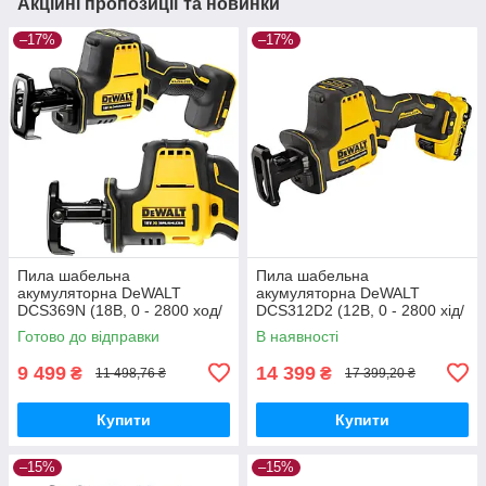
Акційні пропозиції та новинки
–17%
–17%
Пила шабельна
Пила шабельна
акумуляторна DeWALT
акумуляторна DeWALT
DCS369N (18В, 0 - 2800 ход/
DCS312D2 (12В, 0 - 2800 хід/
хв, 1.43кг)
хв, 1.38кг, ЗП + АКБ 2 Аг -2шт)
Готово до відправки
В наявності
9 499
14 399
₴
₴
11 498,76 ₴
17 399,20 ₴
Купити
Купити
–15%
–15%