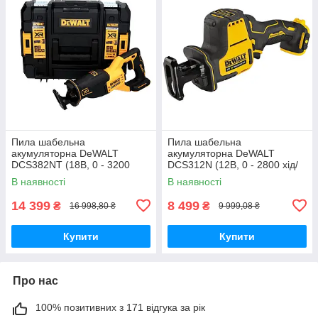
Пила шабельна
Пила шабельна
акумуляторна DeWALT
акумуляторна DeWALT
DCS382NT (18В, 0 - 3200
DCS312N (12В, 0 - 2800 хід/
ход/хв, 2.3 кг, валіза)
хв, 1.38 кг)
В наявності
В наявності
14 399
8 499
₴
₴
16 998,80 ₴
9 999,08 ₴
Купити
Купити
Про нас
100% позитивних з 171 відгука за рік