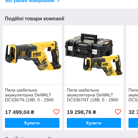
Всі умови повернення
Подібні товари компанії
Пила шабельна
Пила шабельна
Пил
акумуляторна DeWALT
акумуляторна DeWALT
аку
DCS367N (18В, 0 - 2900
DCS367NT (18В, 0 - 2900
DCS3
ход/хв, 2.27кг)
ход/хв, 2.27кг, валіза)
ход/
Аг -
17 499,04
19 298,76
32 
₴
₴
Купити
Купити