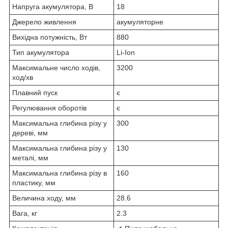
Напруга акумулятора, В
18
Джерело живлення
акумуляторне
Вихідна потужність, Вт
880
Тип акумулятора
Li-Ion
Максимальне число ходів,
3200
ход/хв
Плавний пуск
є
Регулювання оборотів
є
Максимальна глибина різу у
300
дереві, мм
Максимальна глибина різу у
130
металі, мм
Максимальна глибина різу в
160
пластику, мм
Величина ходу, мм
28.6
Вага, кг
2.3