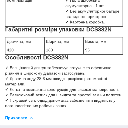
Комплектація
✔ Пила шабельна
акумуляторна - 1 шт
✔ Без акумуляторної батареї
і зарядного пристрою
✔ Картонна коробка.
Габаритні розміри упаковки DCS382N
Довжина, мм
Ширина, мм
Висота, мм
420
180
95
Особливості DCS382N
✔ Безщітковий двигун забезпечує потужне та ефективне
різання в широкому діапазоні застосувань.
✔ Довжина ходу 28.6 мм швидко розрізає різноманітні
матеріали.
✔ Легка та компактна конструкція для високої маневреності.
✔ Безключовий затиск для швидкої та простої заміни полотен.
✔ Яскравий світлодіод допомагає забезпечити видимість у
поганоосвітлених робочих зонах.
Приховати