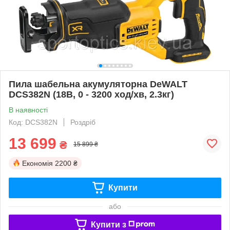
Пила шабельна акумуляторна DeWALT
DCS382N (18В, 0 - 3200 ход/хв, 2.3кг)
В наявності
Код: DCS382N
Роздріб
13 699
₴
15 899 ₴
Економія
2200 ₴
Купити
або
Купити з