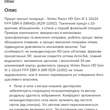
Опис
Опис
Приціл третьої генерації - Vortex Razor HD Gen III 1-10x24
FFP EBR-9 (MRAD) (RZR-11002). Тактичний приціл з 10-
кратним збільшенням, з сіткою у першій фокальній площині.
Преміум компоненти, використані в механізмах
трансфокатора та внесення поправок, роблять процес зміни
збільшення плавним, а процес внесення поправок чітким,
підвищуючи довговічність механізмів загалом. Такі
особливості, як низкодисперсне XD-скло об'єктива, фірмове
просвітлення XR, захисне покриття оптики ArmoTek, повний
водозахист, заповнення аргоном, і монолітний 34-мм
алюмінієвий корпус дозволяють прицілу Vortex Razor HD Gen
III 1-10x24 FFP EBR-9 (MR RZR-11002) не тільки
задовольнити, але й значно перевершити усі очікування його
щасливого власника.
Лінзи зі скла з екстра-низькою дисперсією
забезпечують покращену кольоропередачу та високу
роздільну здатність зображення. Коефіцієнт заломлення
низькодисперсного скла мало залежить від частоти
світла (від спектра). Усі світлові хвилі переломлюються
на однакову величину кута. Застосування цих стекол у