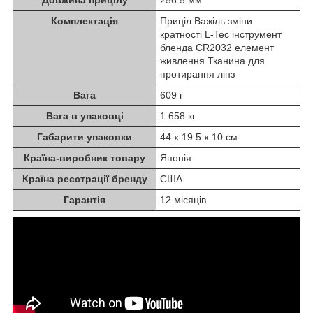
Довжина прицілу
256.5 мм
Комплектація
Приціл Важіль зміни
кратності L-Tec інструмент
бленда CR2032 елемент
живлення Тканина для
протирання лінз
Вага
609 г
Вага в упаковці
1.658 кг
Габарити упаковки
44 х 19.5 х 10 см
Країна-виробник товару
Японія
Країна реєстрації бренду
США
Гарантія
12 місяців