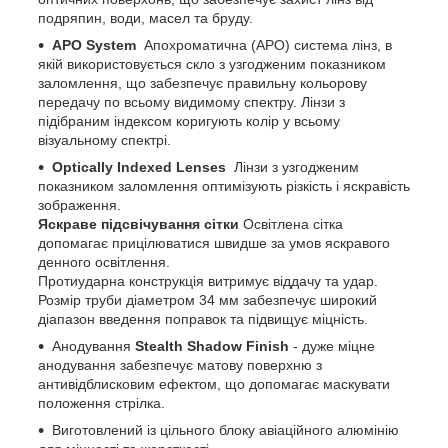
подряпин, води, масел та бруду.
APO System
Апохроматична (APO) система лінз, в
якій використовується скло з узгодженим показником
заломлення, що забезпечує правильну кольорову
передачу по всьому видимому спектру. Лінзи з
підібраним індексом коригують колір у всьому
візуальному спектрі.
Optically Indexed Lenses
Лінзи з узгодженим
показником заломлення оптимізують різкість і яскравість
зображення.
Яскраве підсвічування сітки
Освітлена сітка
допомагає прицілюватися швидше за умов яскравого
денного освітлення.
Протиударна конструкція витримує віддачу та удар.
Розмір труби діаметром 34 мм забезпечує широкий
діапазон введення поправок та підвищує міцність.
Анодування
Stealth Shadow Finish
- дуже міцне
анодування забезпечує матову поверхню з
антивідблисковим ефектом, що допомагає маскувати
положення стрілка.
Виготовлений із цільного блоку авіаційного алюмінію