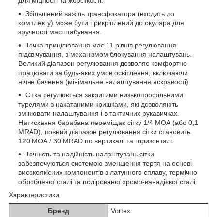
для міцності та жорсткості.
Збільшений важіль трансфокатора (входить до
комплекту) може бути прикріплений до окуляра для
зручності масштабування.
Точка прицілювання має 11 рівнів регулювання
підсвічування, з механізмом блокування налаштувань.
Великий діапазон регулювання дозволяє комфортно
працювати за будь-яких умов освітлення, включаючи
нічне бачення (мінімальне налаштування яскравості).
Сітка регулюється закритими низькопрофільними
турелями з накатаними кришками, які дозволяють
змінювати налаштування і в тактичних рукавичках.
Натискання барабана переміщає сітку 1/4 МОА (або 0,1
MRAD), повний діапазон регулювання сітки становить
120 МОА / 30 MRAD по вертикалі та горизонталі.
Точність та надійність налаштувань сітки
забезпечуються системою зменшення тертя на основі
високоякісних компонентів з латунного сплаву, термічно
обробленої сталі та полірованої хромо-ванадієвої сталі.
Характеристики
Бренд
Vortex