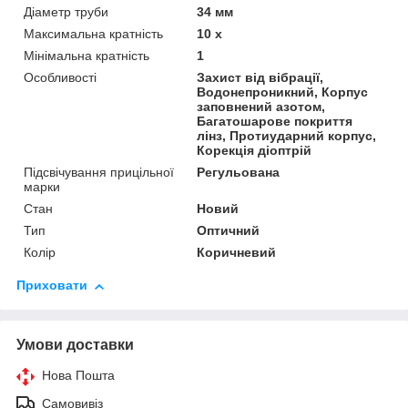
Діаметр труби
34 мм
Максимальна кратність
10 х
Мінімальна кратність
1
Особливості
Захист від вібрації,
Водонепроникний, Корпус
заповнений азотом,
Багатошарове покриття
лінз, Протиударний корпус,
Корекція діоптрій
Підсвічування прицільної
Регульована
марки
Стан
Новий
Тип
Оптичний
Колір
Коричневий
Приховати
Умови доставки
Нова Пошта
Самовивіз