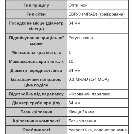
Тип прицілу
Оптичний
Тип сітки
EBR-9 (MRAD) (гравірована)
Посадкове місце (діаметр
34 мм
кілець)
Підсвічування прицільної
Регульована
марки
Мінімальна кратність, х
1
Максимальна кратність, х
10
Діаметр передньої лінзи
24 мм
Барабанчики поправок,
0.1 MRAD (1/4 MOA)
ціна поділу
Відстройка від паралаксу
Фіксований паралакс
Діаметр труби прицілу
34 мм
База кріплення
Кільця 34 мм
Кріплення в комплекті
Без кріплення
Особливості
Ударостійка, водонепроникна