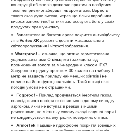
конструкції об'єктивів дозволяє практично позбутися
такої неприємної аберації, як хроматизм. Вартість
такого скла дуже висока, через що тільки виробники
високотехнологічної оптики застосовують його у своїх
продуктах преміум-класу.
Запатентоване багатошарове покриття антивідблиску
лінз
Vortex XR
дозволяє досягти максимального
світлопропускання і чіткості зображення.
Waterproof
- означає, що оптика герметизована
ущільнювальними О-кільцями і захищена від
проникнення вологи за міжнародним класом IPX7.
Занурення в рідину протягом 30 хвилин на глибину 1
метр не завдасть приладу найменших збитків і не
вплине на його функціональність. Такій оптиці ніякі
погодні умови не є страшними.
Fogproof
- Прилад продувається інертним газом,
внаслідок чого повітря витісняється в даному випадку
азргоном, який не вступає в реакції з іншими
речовинами, не містить у своєму складі водяної пари і
не конденсується на внутрішніх поверхнях оптики.
ArmorTek
Надміцне гідрофобне покриття зовнішніх
оптичних поверхонь, що забезпечує захист лінз від