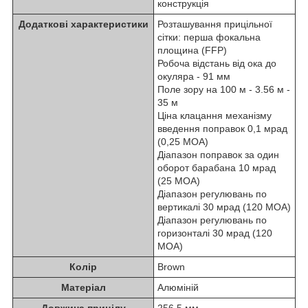
конструкція
Додаткові характеристики
Розташування прицільної
сітки: перша фокальна
площина (FFP)
Робоча відстань від ока до
окуляра - 91 мм
Поле зору на 100 м - 3.56 м -
35 м
Ціна клацання механізму
введення поправок 0,1 мрад
(0,25 МОА)
Діапазон поправок за один
оборот барабана 10 мрад
(25 МОА)
Діапазон регулювань по
вертикалі 30 мрад (120 МОА)
Діапазон регулювань по
горизонталі 30 мрад (120
МОА)
Колір
Brown
Матеріал
Алюміній