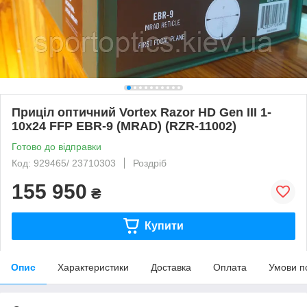
Приціл оптичний Vortex Razor HD Gen III 1-
10x24 FFP EBR-9 (MRAD) (RZR-11002)
Готово до відправки
Код: 929465/ 23710303
Роздріб
155 950
₴
Купити
Опис
Характеристики
Доставка
Оплата
Умови п