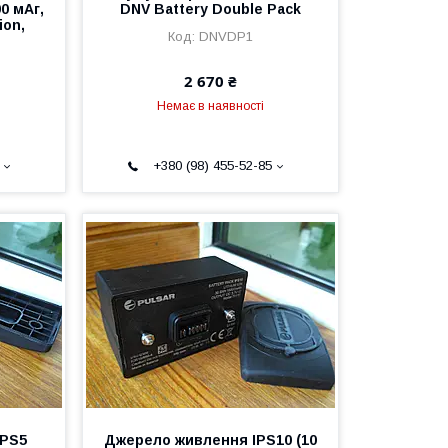
0 мАг,
DNV Battery Double Pack
ion,
DNVDP1
2 670 ₴
Немає в наявності
+380 (98) 455-52-85
IPS5
Джерело живлення IPS10 (10