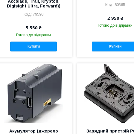
Accolade, Trail, Krypton,
80365
Digisight Ultra, Forward))
79590
2 950 ₴
Готово до відправки
5 550 ₴
Готово до відправки
Купити
Купити
Акумулятор (джерело
Зарядний пристрій P