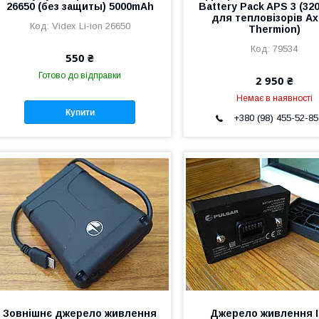
26650 (без защиты) 5000mAh
Battery Pack APS 3 (320
для тепловізорів Ax
Videx Li-ion 26650
Thermion)
79534
550 ₴
Готово до відправки
2 950 ₴
Немає в наявності
Купити
+380 (98) 455-52-85
Зовнішнє джерело живлення
Джерело живлення 