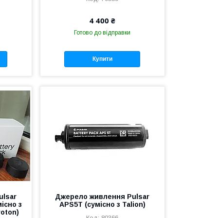
4 400 ₴
Готово до відправки
Купити
ulsar
Джерело живлення Pulsar
місно з
APS5T (сумісно з Talion)
roton)
80366