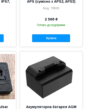
 IPS7,
APS (сумісно з APS2, APS3)
79535
2 500 ₴
Готово до відправки
Купити
ulsar
Акумуляторна батарея AGM