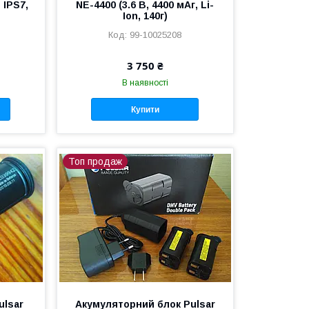
 IPS7,
NE-4400 (3.6 В, 4400 мАг, Li-
Ion, 140г)
99-10025208
3 750 ₴
В наявності
Купити
Топ продаж
ulsar
Акумуляторний блок Pulsar