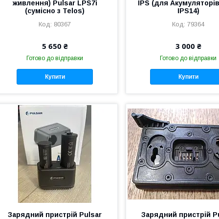
живлення) Pulsar LPS7i
IPS (для Акумуляторів
(сумісно з Telos)
IPS14)
80367
79364
5 650 ₴
3 000 ₴
Готово до відправки
Готово до відправки
Купити
Купити
Зарядний пристрій Pulsar
Зарядний пристрій P