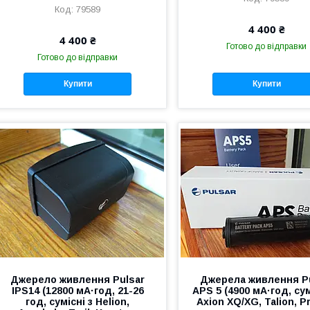
79589
4 400 ₴
4 400 ₴
Готово до відправки
Готово до відправки
Купити
Купити
Джерело живлення Рulѕаr
Джерела живлення P
IPS14 (12800 мА·год, 21-26
APS 5 (4900 мА·год, су
год, сумісні з Helion,
Axion XQ/XG, Talion, P