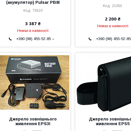
(акумулятор) Pulsar PB8I
21001
79110
2 200 ₴
3 387 ₴
Немає в наявності
Немає в наявності
+380 (98) 455-52-85
+380 (98) 455-52-85
Джерело зовнішнього
Джерело зовнішнь
живлення EPS3I
живлення EPS5