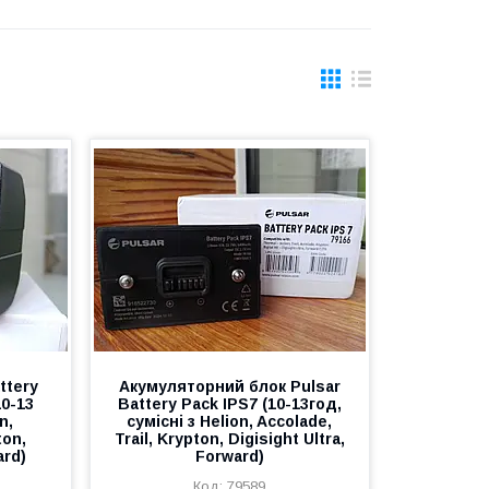
ttery
Акумуляторний блок Рulѕаr
10-13
Battery Pack IPS7 (10-13год,
n,
сумісні з Helion, Accolade,
ton,
Trail, Krypton, Digisight Ultra,
ard)
Forward)
79589