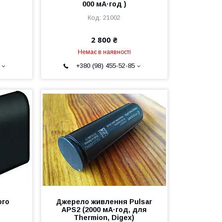
000 мА·год )
21002
2 800 ₴
Немає в наявності
+380 (98) 455-52-85
ого
Джерело живлення Pulsar
APS2 (2000 мА·год, для
Thermion, Digex)