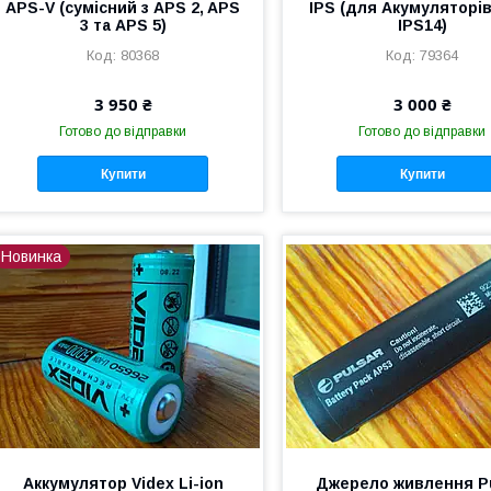
APS-V (сумісний з APS 2, APS
IPS (для Акумуляторів
3 та APS 5)
IPS14)
80368
79364
3 950 ₴
3 000 ₴
Готово до відправки
Готово до відправки
Купити
Купити
Новинка
Аккумулятор Videx Li-ion
Джерело живлення P