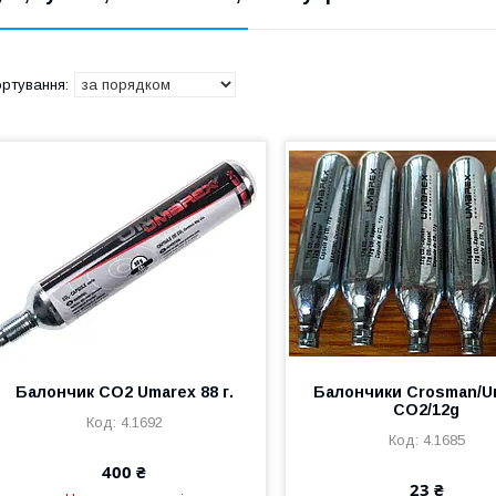
Балончик СО2 Umarex 88 г.
Балончики Crosman/U
CO2/12g
4.1692
4.1685
400 ₴
23 ₴