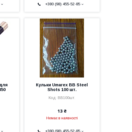
+380 (98) 455-52-85
 для
Кульки Umarex BB Steel
850
Shots 100 шт.
ВВ100шт.
13 ₴
Немає в наявності
+380 (98) 455-52-85