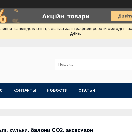
ення та повідомлення, оскільки за її графіком роботи сьогодні в
день.
АС
КОНТАКТЫ
НОВОСТИ
СТАТЬИ
улі, кульки, балони СО2, аксесуари