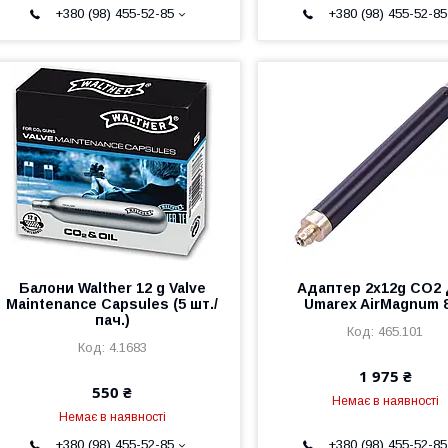
+380 (98) 455-52-85
+380 (98) 455-52-85
Балони Walther 12 g Valve
Адаптер 2x12g CO2
Maintenance Capsules (5 шт./
Umarex AirMagnum 
пач.)
465.101
4.1683
1 975 ₴
550 ₴
Немає в наявності
Немає в наявності
+380 (98) 455-52-85
+380 (98) 455-52-85