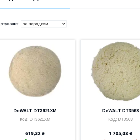
DeWALT DT3621XM
DeWALT DT3568
DT3621XM
DT3568
619,32 ₴
1 705,08 ₴