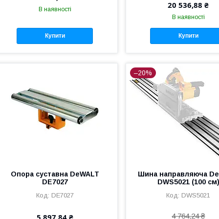
20 536,88 ₴
В наявності
В наявності
Купити
Купити
–20%
Опора суставна DeWALT
Шина направляюча D
DE7027
DWS5021 (100 см
DE7027
DWS5021
4 764,24 ₴
5 897,84 ₴