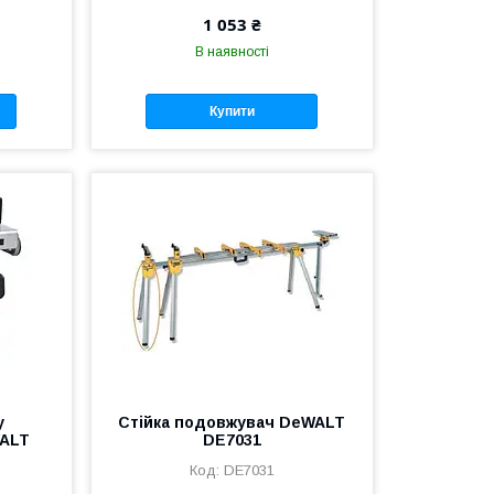
1 053 ₴
В наявності
Купити
у
Стійка подовжувач DeWALT
WALT
DE7031
DE7031