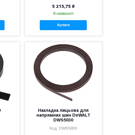
5 215,75 ₴
В наявності
Купити
9
Накладка лицьова для
напрямних шин DeWALT
DWS5030
DWS5030