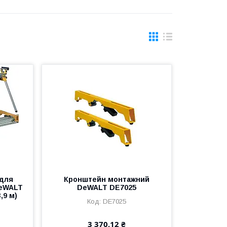
 для
Кронштейн монтажний
DeWALT
DeWALT DE7025
,9 м)
DE7025
3 370,12 ₴