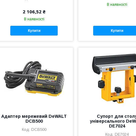
В наявності
2 106,52 ₴
В наявності
Купити
Купити
Адаптер мережевий DeWALT
Супорт для стол
DCB500
універсального De
DE7024
DCB500
DE7024