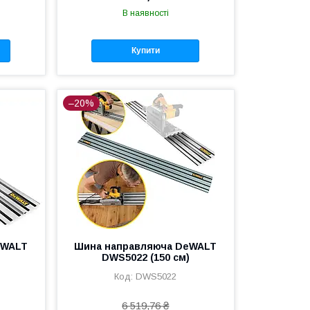
В наявності
Купити
–20%
eWALT
Шина направляюча DeWALT
)
DWS5022 (150 см)
DWS5022
6 519,76 ₴