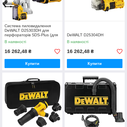
Система пиловидалення
DeWALT D25303DH для
перфораторів SDS-Plus (для
DeWALT D25304DH
DCH273 і DCH274, DCH253 і
В наявності
В наявності
DCH254 (тип 2).
16 262,48
16 262,48
₴
₴
Купити
Купити