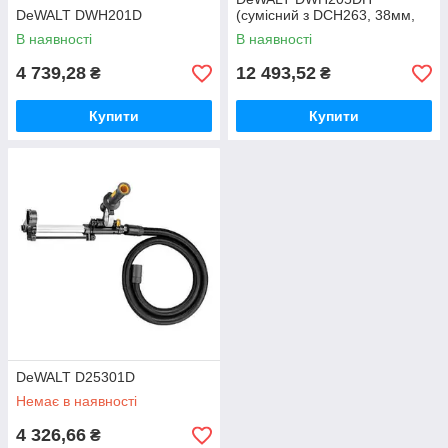
DeWALT DWH201D
(сумісний з DCH263, 38мм,
1.6кг)
В наявності
В наявності
4 739,28
12 493,52
₴
₴
Купити
Купити
DeWALT D25301D
Немає в наявності
4 326,66
₴