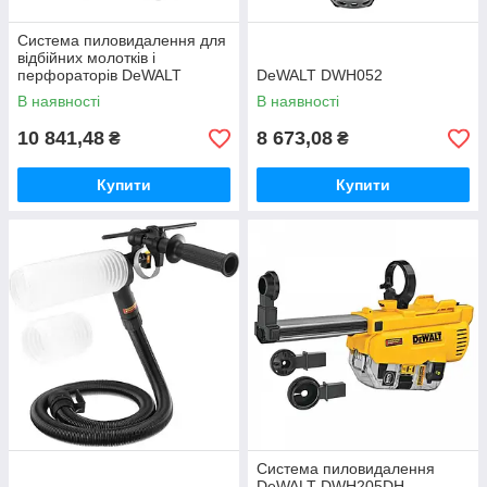
Система пиловидалення для
відбійних молотків і
перфораторів DeWALT
DeWALT DWH052
DWH051
В наявності
В наявності
10 841,48
8 673,08
₴
₴
Купити
Купити
Система пиловидалення
DeWALT DWH205DH