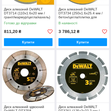
Диск алмазний DeWALT
Диск алмазний DeWALT
DT3714 (110х1.6х20 мм /
DT3734 (250х1.6х25.4 мм /
граніт/мармур/цегла/кахель)
бетон/цегла/плитка для
підлоги/кахель)
Готово до відправки
В наявності
811,20
3 786,12
₴
₴
Купити
Купити
Диск алмазний здвоєний
Диск алмазний DeWALT
DeWALT DT3758
DT3761 (125x2х22.2 мм /