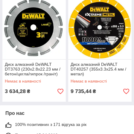
Диск алмазний DeWALT
Диск алмазний DeWALT
DT3763 (230x2.8х22.23 мм /
DT40257 (355х3.3х25.4 мм /
бетон/цегла/гипрок /граніт)
метал)
Немає в наявності
Немає в наявності
3 634,28
9 735,44
₴
₴
Про нас
100% позитивних з 171 відгука за рік