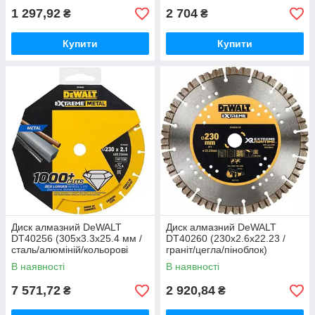
1 297,92
2 704
₴
₴
Купити
Купити
Диск алмазний DeWALT
Диск алмазний DeWALT
DT40256 (305х3.3х25.4 мм /
DT40260 (230х2.6х22.23 /
сталь/алюміній/кольорові
граніт/цегла/піноблок)
метали/арматура/нержавіюча
В наявності
В наявності
сталь)
7 571,72
2 920,84
₴
₴