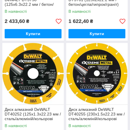
(125x6.3х22.2 мм / бетон/
бетон/цегла/гипрок/граніт)
цегла/штукатурка)
В наявності
В наявності
2 433,60
1 622,40
₴
₴
Купити
Купити
Диск алмазний DeWALT
Диск алмазний DeWALT
DT40252 (125х1.3х22.23 мм /
DT40255 (230х1.5х22.23 мм /
сталь/алюміній/кольорові
сталь/алюміній/кольорові
метали/арматура/нержавіюча
метали/арматура/нержавіюча
В наявності
В наявності
сталь)
сталь)