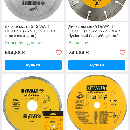
Диск алмазний DeWALT
Диск алмазний DeWALT
DT20591 (76 х 1,0 х 10 мм /
DT3711 (125х2.2х22.2 мм /
кераміка/кахель)
будівельні блоки/бруківка/
бетон)
Готово до відправки
В наявності
594,88
749,84
₴
₴
Купити
Купити