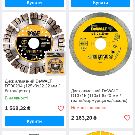
Купити
Купити
Диск алмазний DeWALT
DT90294 (125х3х22.22 мм /
бетон/цегла)
Диск алмазний DeWALT
DT3715 (110х1.6х20 мм /
В наявності
граніт/мармур/цегла/кахель)
1 568,32
Немає в наявності
₴
2 163,20
₴
Купити