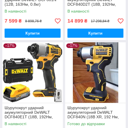
(12В, 163Нм, 0.8кг)
DCF840D2T (18В, 192Нм,
0.88кг, ЗП +АКБ 2 Аг х2шт)
В наявності
В наявності
7 599
14 899
₴
₴
8 898,76 ₴
17 298,84 ₴
Купити
Купити
–17%
–17%
Шурупокрут ударний
Шурупокрут ударний
акумуляторний DeWALT
акумуляторний DeWALT
DCF840E1T (18В, 192Нм,
DCF840N (18В XR, 192 Нм,
0.88кг, ЗП +PowerStack 1.7Ач)
0.88кг)
В наявності
Готово до відправки