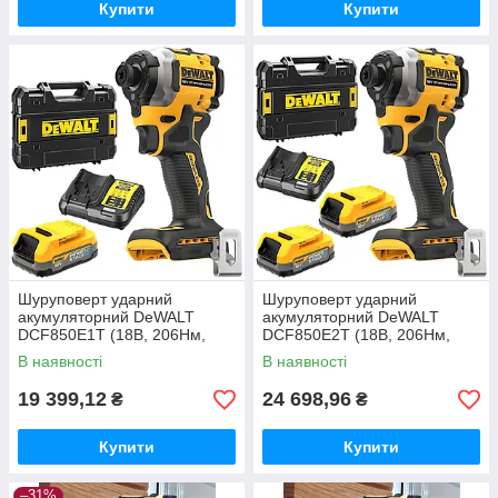
Купити
Купити
Шуруповерт ударний
Шуруповерт ударний
акумуляторний DeWALT
акумуляторний DeWALT
DCF850E1T (18В, 206Нм,
DCF850E2T (18В, 206Нм,
0.95кг, ЗП + АКБ PowerStack
0.95кг, ЗП +АКБ PowerStack
В наявності
В наявності
1.7Ач)
1.7 Аг х2шт.)
19 399,12
24 698,96
₴
₴
Купити
Купити
–31%