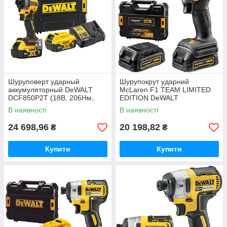
Шуруповерт ударный
Шурупокрут ударний
аккумуляторный DeWALT
McLaren F1 TEAM LIMITED
DCF850P2T (18В, 206Нм,
EDITION DeWALT
0.95кг, ЗП + АКБ 5Аг -2шт)
DCF85ME2GT (18В, 206Нм,
В наявності
В наявності
0.9кг)
24 698,96
20 198,82
₴
₴
Купити
Купити