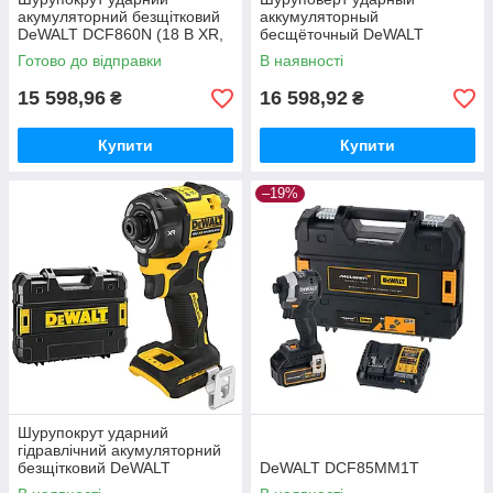
акумуляторний безщітковий
аккумуляторный
DeWALT DCF860N (18 В XR,
бесщёточный DeWALT
282 Нм, 3800 об/хв, 1.1кг)
DCF860NT (18 В XR, 282 Нм,
Готово до відправки
В наявності
3800 об/хв, 1.1кг, +валіза)
15 598,96
16 598,92
₴
₴
Купити
Купити
–19%
Шурупокрут ударний
гідравлічний акумуляторний
безщітковий DeWALT
DeWALT DCF85MM1T
DCF870NT (18 В XR, 56 Нм,