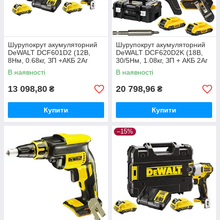
Шурупокрут акумуляторний
Шурупокрут акумуляторний
DeWALT DCF601D2 (12В,
DeWALT DCF620D2K (18В,
8Нм, 0.68кг, ЗП +АКБ 2Аг
30/5Нм, 1.08кг, ЗП + АКБ 2Аг
х2шт.)
х2шт.)
В наявності
В наявності
13 098,80
20 798,96
₴
₴
Купити
Купити
–15%