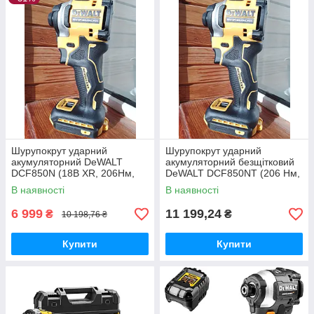
Шурупокрут ударний
Шурупокрут ударний
акумуляторний DeWALT
акумуляторний безщітковий
DCF850N (18В XR, 206Нм,
DeWALT DCF850NT (206 Нм,
0.95кг)
0.95кг)
В наявності
В наявності
6 999
11 199,24
₴
₴
10 198,76 ₴
Купити
Купити