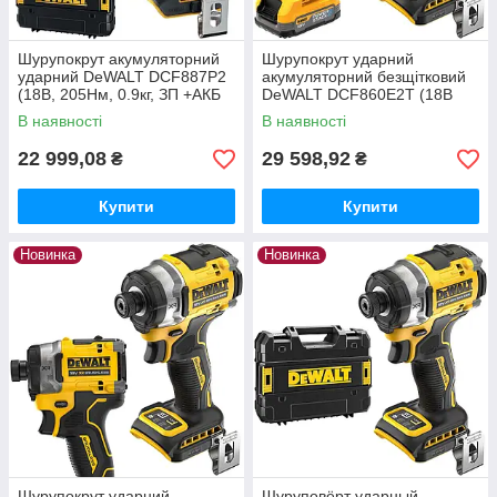
Шурупокрут акумуляторний
Шурупокрут ударний
ударний DeWALT DCF887P2
акумуляторний безщітковий
(18В, 205Нм, 0.9кг, ЗП +АКБ
DeWALT DCF860E2T (18В
5Аг-2шт.)
XR, 282 Нм, 3800 об/хв, 1.1кг,
В наявності
В наявності
PowerStack 1.7
Ач-2шт+ЗП+валіза)
22 999,08
29 598,92
₴
₴
Купити
Купити
Новинка
Новинка
Шурупокрут ударний
Шуруповёрт ударный