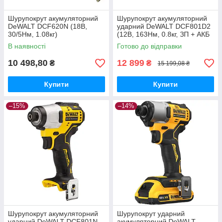
Шурупокрут акумуляторний
Шурупокрут акумуляторний
DeWALT DCF620N (18В,
ударний DeWALT DCF801D2
30/5Нм, 1.08кг)
(12В, 163Нм, 0.8кг, ЗП + АКБ
2Аг х2шт.)
В наявності
Готово до відправки
10 498,80
12 899
₴
₴
15 199,08 ₴
Купити
Купити
–15%
–14%
Шурупокрут акумуляторний
Шурупокрут ударний
ударний DeWALT DCF801N
акумуляторний DeWALT