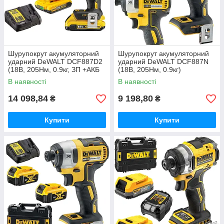
Шурупокрут акумуляторний
Шурупокрут акумуляторний
ударний DeWALT DCF887D2
ударний DeWALT DCF887N
(18В, 205Нм, 0.9кг, ЗП +АКБ
(18В, 205Нм, 0.9кг)
2Аг х2шт.)
В наявності
В наявності
14 098,84
9 198,80
₴
₴
Купити
Купити