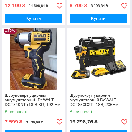
12 199
6 799
₴
₴
14 698,84 ₴
8 198,84 ₴
Купити
Купити
–17%
Шуруповерт ударный
Шурупокрут ударний
аккумуляторный DeWALT
акумуляторний DeWALT
DCF840NT (18 В XR, 192 Нм,
DCF850D2T (18В, 206Нм,
0.88 кг + Кейс)
0.95кг, ЗП +АКБ 2Аг х2шт)
В наявності
В наявності
7 599
19 298,76
₴
₴
9 198,80 ₴