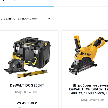
DeWALT DCG200NT
Штроборіз мереже
DeWALT DWE46107 (1
DCG200NT
1400 Вт, 11500 об/хв, 1
DWE46107
29 499,08 ₴