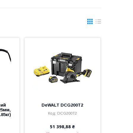
вий
DeWALT DCG200T2
25мм,
DCG200T2
.85кг)
51 398,88 ₴