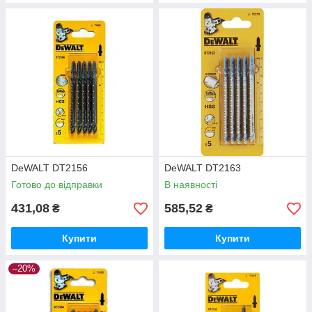
DeWALT DT2156
DeWALT DT2163
Готово до відправки
В наявності
431,08
585,52
₴
₴
Купити
Купити
–20%