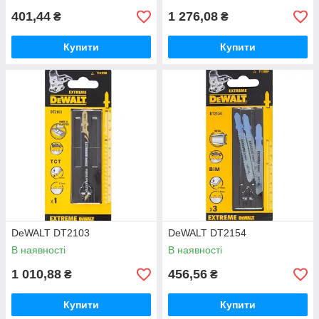
401,44
1 276,08
₴
₴
Купити
Купити
DeWALT DT2103
DeWALT DT2154
В наявності
В наявності
1 010,88
456,56
₴
₴
Купити
Купити