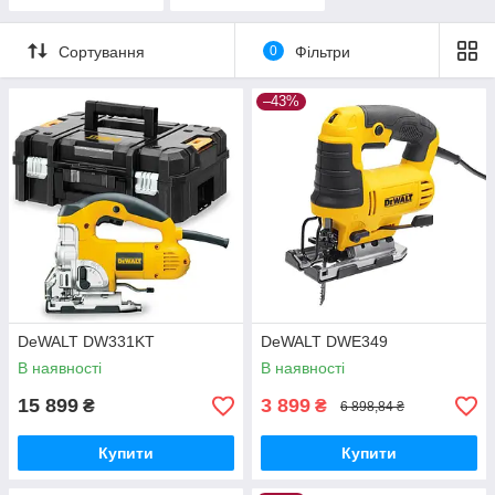
Сортування
0
Фільтри
–43%
DeWALT DW331KT
DeWALT DWE349
В наявності
В наявності
15 899
3 899
₴
₴
6 898,84 ₴
Купити
Купити