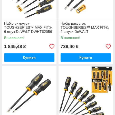
Набір викруток
Набір викруток
TOUGHSERIES™ MAX FIT®,
TOUGHSERIES™ MAX FIT®,
6 штук DeWALT DWHT62056-
2 штуки DeWALT
0
DWHT62057-0 (SL6.5 x 100
В наявності
В наявності
мм, Ph2 x 100 мм)
1 845,48
738,40
₴
₴
Купити
Купити