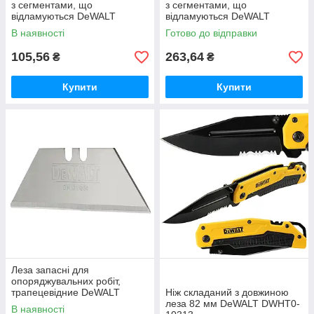
з сегментами, що
з сегментами, що
відламуються DeWALT
відламуються DeWALT
DWHT11719-0 (3 шт., 18х0.55
DWHT11726-0 (3 шт.,
В наявності
Готово до відправки
мм)
25х0.55мм)
105,56
263,64
₴
₴
Купити
Купити
Леза запасні для
опоряджувальних робіт,
трапецевідние DeWALT
Ніж складаний з довжиною
DWHT11004-2 (10 шт,
леза 82 мм DeWALT DWHT0-
В наявності