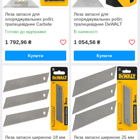
Леза запасні для
Леза запасні для
опоряджувальних робіт,
опоряджувальних робіт,
трапецевідние Carbide
трапецевідние DeWALT
DeWALT DWHT8-11131 (50
DWHT11004-7 (75 шт.,
Готово до відправки
В наявності
шт., 62х19х0.6мм)
50х19х0.45 мм)
1 792,96
1 054,56
₴
₴
Купити
Купити
Леза запасні шириною 18 мм
Леза запасні шириною 25 мм