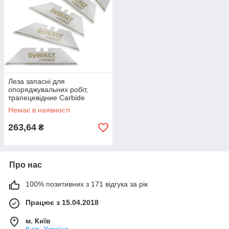
Леза запасні для
опоряджувальних робіт,
трапецевідние Carbide
DeWALT DWHT0-11131 (5 шт.,
Немає в наявності
62х19х0.6 мм)
263,64
₴
Про нас
100% позитивних з 171 відгука за рік
Працює з 15.04.2018
м. Київ