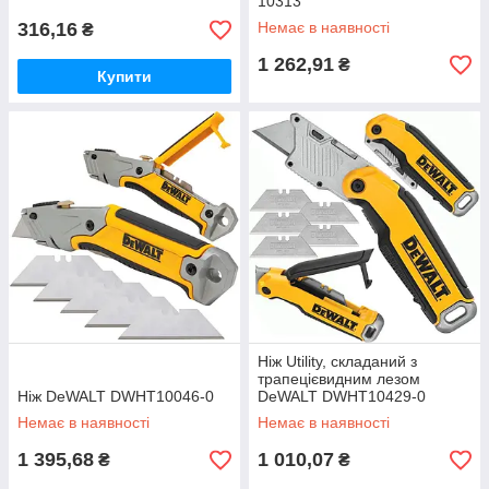
50х19х0.45 мм)
10313
316,16
Немає в наявності
₴
1 262,91
₴
Купити
Ніж Utility, складаний з
трапецієвидним лезом
Ніж DeWALT DWHT10046-0
DeWALT DWHT10429-0
Немає в наявності
Немає в наявності
1 395,68
1 010,07
₴
₴