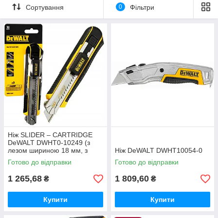
Сортування
0
Фільтри
Ніж SLIDER – CARTRIDGE
DeWALT DWHT0-10249 (з
лезом шириною 18 мм, з
Ніж DeWALT DWHT10054-0
сегментами, що
Готово до відправки
Готово до відправки
відламуються)
1 265,68
1 809,60
₴
₴
Купити
Купити