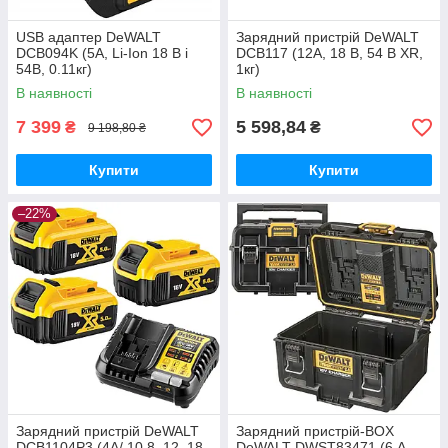
USB адаптер DeWALT
Зарядний пристрій DeWALT
DCB094K (5А, Li-Ion 18 В і
DCB117 (12А, 18 В, 54 В XR,
54В, 0.11кг)
1кг)
В наявності
В наявності
7 399
5 598,84
₴
₴
9 198,80 ₴
Купити
Купити
–22%
Зарядний пристрій DeWALT
Зарядний пристрій-BOX
DCB1104P3 (4А/ 10.8, 12, 18
DeWALT DWST83471 (6 А,