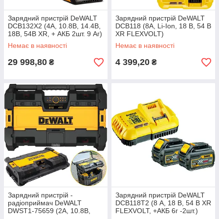
Зарядний пристрій DeWALT
Зарядний пристрій DeWALT
DCB132X2 (4А, 10.8В, 14.4В,
DCB118 (8А, Li-Ion, 18 В, 54 В
18В, 54В XR, + АКБ 2шт. 9 Аг)
XR FLEXVOLT)
Немає в наявності
Немає в наявності
29 998,80
4 399,20
₴
₴
Зарядний пристрiй -
Зарядний пристрій DeWALT
радіоприймач DeWALT
DCB118T2 (8 А, 18 В, 54 В XR
DWST1-75659 (2А, 10.8В,
FLEXVOLT, +АКБ 6г -2шт.)
14.4В, 18В, 6.9кг)