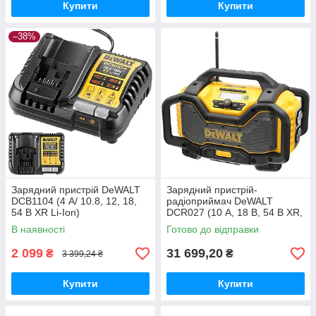
Купити
Купити
–38%
Зарядний пристрій DeWALT
Зарядний пристрій-
DCB1104 (4 А/ 10.8, 12, 18,
радіоприймач DeWALT
54 В XR Li-Ion)
DCR027 (10 А, 18 В, 54 В XR,
7.2кг)
В наявності
Готово до відправки
2 099
31 699,20
₴
₴
3 399,24 ₴
Купити
Купити