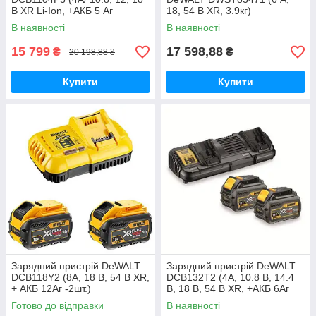
В XR Li-Ion, +АКБ 5 Аг
18, 54 В XR, 3.9кг)
(DCB184) -3шт.)
В наявності
В наявності
15 799
17 598,88
₴
₴
20 198,88 ₴
Купити
Купити
Зарядний пристрій DeWALT
Зарядний пристрій DeWALT
DCB118Y2 (8А, 18 В, 54 В XR,
DCB132T2 (4А, 10.8 В, 14.4
+ АКБ 12Аг -2шт.)
В, 18 В, 54 В XR, +АКБ 6Аг
2шт.)
Готово до відправки
В наявності