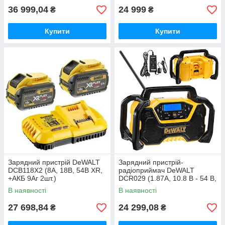
36 999,04
24 999
₴
₴
Купити
Купити
Зарядний пристрій DeWALT
Зарядний пристрій-
DCB118X2 (8А, 18В, 54В XR,
радіоприймач DeWALT
+АКБ 9Аг 2шт.)
DCR029 (1.87А, 10.8 В - 54 В,
3,53кг)
В наявності
В наявності
27 698,84
24 299,08
₴
₴