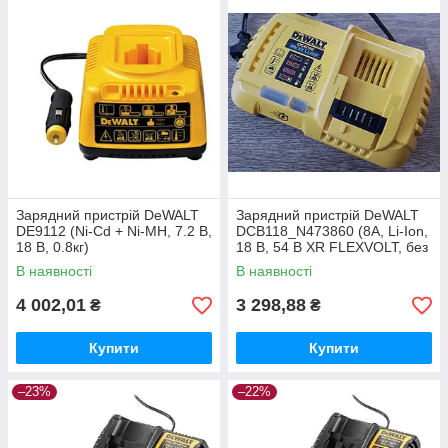
Зарядний пристрій DeWALT
Зарядний пристрій DeWALT
DE9112 (Ni-Cd + Ni-MH, 7.2 В,
DCB118_N473860 (8А, Li-Ion,
18 В, 0.8кг)
18 В, 54 В XR FLEXVOLT, без
упаковки)
В наявності
В наявності
4 002,01
3 298,88
₴
₴
Купити
Купити
–23%
–22%