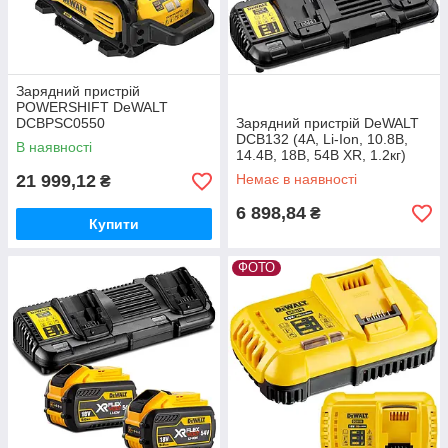
Зарядний пристрій
POWERSHIFT DeWALT
DCBPSC0550
Зарядний пристрій DeWALT
DCB132 (4А, Li-Ion, 10.8В,
В наявності
14.4В, 18В, 54В XR, 1.2кг)
21 999,12
Немає в наявності
₴
6 898,84
₴
Купити
ФОТО