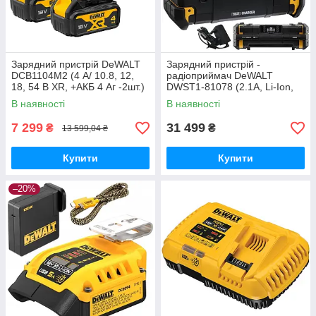
Зарядний пристрій DeWALT
Зарядний пристрій -
DCB1104M2 (4 А/ 10.8, 12,
радіоприймач DeWALT
18, 54 В XR, +АКБ 4 Аг -2шт.)
DWST1-81078 (2.1А, Li-Ion,
10.8В, 12В, 18В, 54В, 5.9кг)
В наявності
В наявності
7 299
31 499
₴
₴
13 599,04 ₴
Купити
Купити
–20%