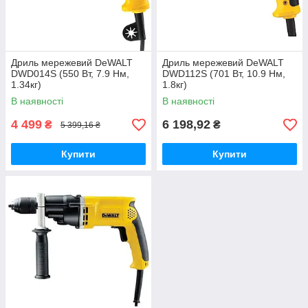
Дриль мережевий DeWALT
Дриль мережевий DeWALT
DWD014S (550 Вт, 7.9 Нм,
DWD112S (701 Вт, 10.9 Нм,
1.34кг)
1.8кг)
В наявності
В наявності
4 499
6 198,92
₴
₴
5 399,16 ₴
Купити
Купити