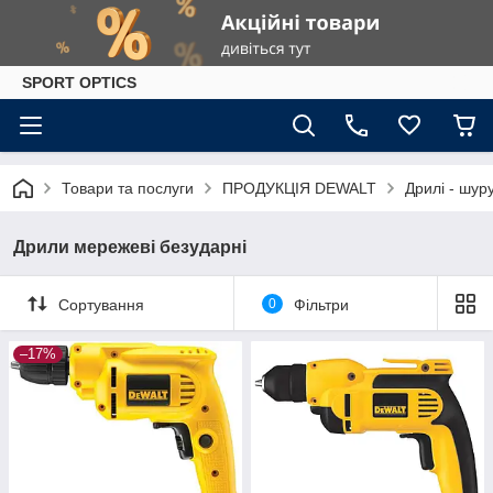
SPORT OPTICS
Товари та послуги
ПРОДУКЦІЯ DEWALT
Дрилі - шур
Дрили мережеві безударні
Сортування
0
Фільтри
–17%