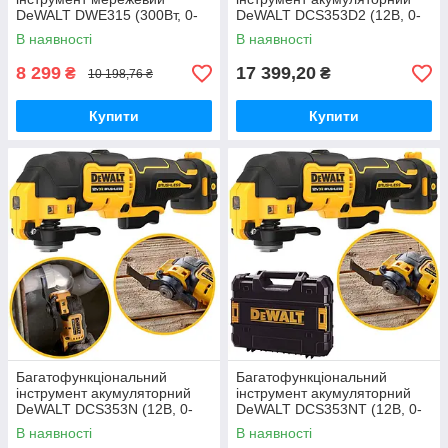
DeWALT DWE315 (300Вт, 0-
DeWALT DCS353D2 (12В, 0-
22000 кол./хв., 1.5кг)
18000 кол/хв, 0.84кг, ЗП +
В наявності
В наявності
АКБ 2Аг -2шт.)
8 299
17 399,20
₴
₴
10 198,76 ₴
Купити
Купити
Багатофункціональний
Багатофункціональний
інструмент акумуляторний
інструмент акумуляторний
DeWALT DCS353N (12В, 0-
DeWALT DCS353NT (12В, 0-
18000 кол/хв, 0.84кг)
18000 кол/хв, 0.84кг, валіза)
В наявності
В наявності