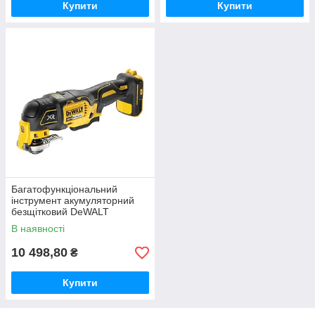
Купити
Купити
Багатофункціональний
інструмент акумуляторний
безщітковий DeWALT
DCS355N
В наявності
10 498,80
₴
Купити