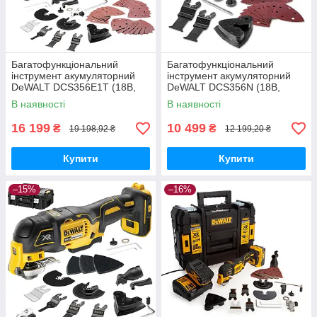
Багатофункціональний
Багатофункціональний
інструмент акумуляторний
інструмент акумуляторний
DeWALT DCS356E1T (18В,
DeWALT DCS356N (18В,
15000/17000/20000 кол/
15000/17000/20000 кол./хв,
В наявності
В наявності
хв.,1.1кг, ЗП + АКБ
1.1кг)
PowerStack 1.7Ач)
16 199
10 499
₴
₴
19 198,92 ₴
12 199,20 ₴
Купити
Купити
–15%
–16%