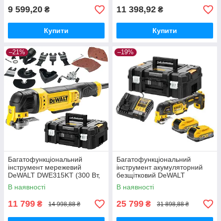
9 599,20
11 398,92
₴
₴
Купити
Купити
–21%
–19%
Багатофункціональний
Багатофункціональний
інструмент мережевий
інструмент акумуляторний
DeWALT DWE315KT (300 Вт,
безщітковий DeWALT
0 - 22000 кол/хв, 1.5кг)
DCS356S2T
В наявності
В наявності
11 799
25 799
₴
₴
14 998,88 ₴
31 898,88 ₴