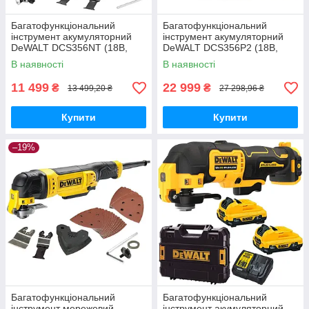
Багатофункціональний
Багатофункціональний
інструмент акумуляторний
інструмент акумуляторний
DeWALT DCS356NT (18В,
DeWALT DCS356P2 (18В,
15000/17000/20000 кол/хв.,
15000/17000/20000 кол/хв.,
В наявності
В наявності
1.1кг, валіза)
1.1кг, ЗП +АКБ 5 Аг -2шт)
11 499
22 999
₴
₴
13 499,20 ₴
27 298,96 ₴
Купити
Купити
–19%
Багатофункціональний
Багатофункціональний
інструмент мережевий
інструмент акумуляторний