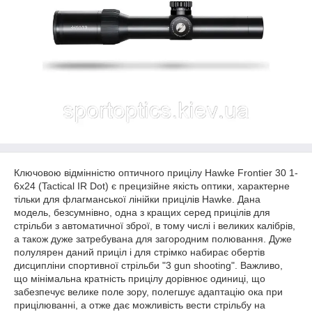
Ключовою відмінністю оптичного прицілу Hawke Frontier 30 1-
6x24 (Tactical IR Dot) є прецизійне якість оптики, характерне
тільки для флагманської лінійки прицілів Hawke. Дана
модель, безсумнівно, одна з кращих серед прицілів для
стрільби з автоматичної зброї, в тому числі і великих калібрів,
а також дуже затребувана для загородним полювання. Дуже
полулярен даний приціл і для стрімко набирає обертів
дисципліни спортивної стрільби "3 gun shooting". Важливо,
що мінімальна кратність прицілу дорівнює одиниці, що
забезпечує велике поле зору, полегшує адаптацію ока при
прицілюванні, а отже дає можливість вести стрільбу на