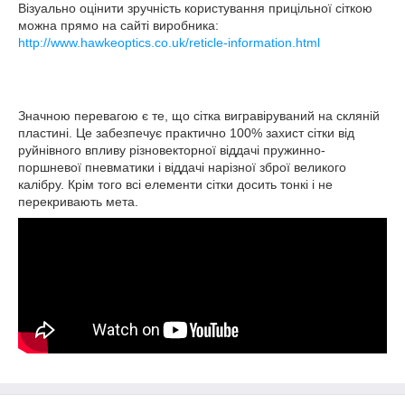
Візуально оцінити зручність користування прицільної сіткою
можна прямо на сайті виробника:
http://www.hawkeoptics.co.uk/reticle-information.html
Значною перевагою є те, що сітка вигравіруваний на скляній
пластині. Це забезпечує практично 100% захист сітки від
руйнівного впливу різновекторної віддачі пружинно-
поршневої пневматики і віддачі нарізної зброї великого
калібру. Крім того всі елементи сітки досить тонкі і не
перекривають мета.