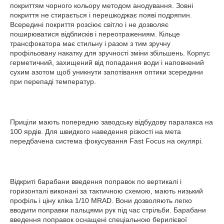
покриттям чорного кольору методом анодування. Зовні
покриття не стирається і перешкоджає появі подряпин.
Всередині покриття розсіює світло і не дозволяє
поширюватися відблисків і переотражениям. Кільце
трансфокатора має стильну і разом з тим зручну
профільовану накатку для зручності зміни збільшень. Корпус
герметичний, захищений від попадання води і наповнений
сухим азотом щоб уникнути запотівання оптики зсередини
при перепаді температур.
Приціли мають попередню заводську відбудову паралакса на
100 ярдів. Для швидкого наведення різкості на мета
передбачена система фокусування Fast Focus на окулярі.
Відкриті барабани введення поправок по вертикалі і
горизонталі виконані за тактичною схемою, мають низький
профіль і ціну кліка 1/10 MRAD. Вони дозволяють легко
вводити поправки пальцями рук під час стрільби. Барабани
введення поправок оснащені спеціальною берилієвої