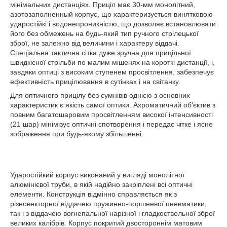
мінімальних дистанціях. Приціл має 30-мм монолітний,
азотозаполненный корпус, що характеризується винятковою
ударостійкі і водонепроникністю, що дозволяє встановлювати
його без обмежень на будь-який тип ручного стрілецької
зброї, не залежно від величини і характеру віддачі.
Спеціальна тактична сітка дуже зручна для прицільної
швидкісної стрільби по малим мішенях на короткі дистанції, і,
завдяки оптиці з високим ступенем просвітлення, забезпечує
ефективність прицілювання в сутінках і на світанку.
Для оптичного прицілу без сумнівів однією з основних
характеристик є якість самої оптики. Ахроматичний об'єктив з
повним багатошаровим просвітленням високої інтенсивності
(21 шар) мінімізує оптичні спотворення і передає чітке і ясне
зображення при будь-якому збільшенні.
Ударостійкий корпус виконаний у вигляді монолітної
алюмінієвої труби, в якій надійно закріплені всі оптичні
елементи. Конструкція відмінно справляється як з
різновекторної віддачею пружинно-поршневої пневматики,
так і з віддачею вогнепальної нарізної і гладкоствольної зброї
великих калібрів. Корпус покритий двостороннім матовим