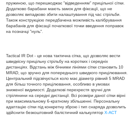
пружиною, що перешкоджає "відведенням" прицільної сітки.
Додатково барабани мають замок для фіксації, що не
дозволяє випадково збити налаштування під час стрільби.
Також конструкцією передбачена можливість калібрування
барабанів для фіксації початкової точки введення поправок
на позначці "нуль".
Tactical IR Dot - це нова тактична сітка, що дозволяє вести
швидкісну прицільну стрільбу на коротких і середніх
дистанціях. Відстань між бічними лініями сітки становить 10
MRAD, що зручно для попереднього швидкого прицілювання.
Центральний підсвічується коло має діаметр рівний 5 MRAD
для більш точного прицілювання, особливо в умовах
зниженої видимості. Додаткові перехрестя зручні для
стрілянини на середні дистанції. Всі розміри даної сітки вірні
при максимальному 6-кратному збільшенні. Персональну
адаптацію сітки під конкретну зброю і тип снаряда дозволить
здійснити безкоштовний балістичний калькулятор
X-ACT